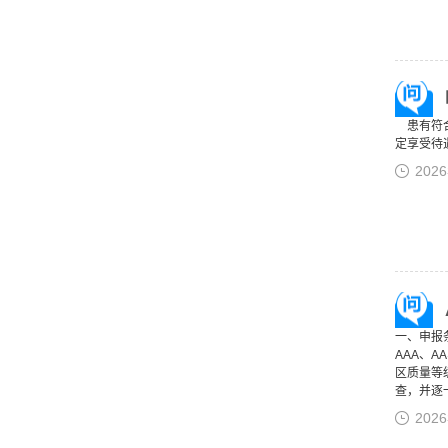
患有符合
定享受待
202
一、申报
AAA、
区质量等
查，并逐一
202