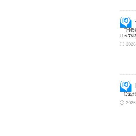
门诊慢特
且医疗机
202
低保对象
202