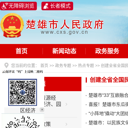
无障碍浏览
长者模式
首页
新闻动态
政务服务
您当前的位置：
首页
>>
政务专题
>>
热点专题
>>
创建全省全国
创建全省全国
热点专题
楚雄市“33”互嵌
大力发展资源经
济、开放经济、园
喜报！楚雄市东瓜
区经济
×
“小阵地”撬动“大
楚雄市：以民族文
利企惠民政策