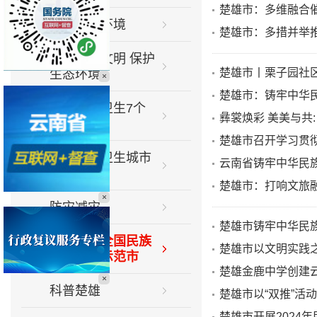
楚雄市：多维融合
优化营商环境
楚雄市：多措并举
弘扬生态文明 保护
楚雄市丨栗子园社
生态环境
×
楚雄市：铸牢中华
推进爱国卫生7个
彝裳焕彩 美美与共
专项行动
楚雄市召开学习贯彻
巩固国家卫生城市
云南省铸牢中华民
专栏
楚雄市：打响文旅
×
防灾减灾
楚雄市铸牢中华民
创建全省全国民族
楚雄市以文明实践
团结进步示范市
楚雄金鹿中学创建
×
科普楚雄
楚雄市以“双推”活
楚雄市开展2024