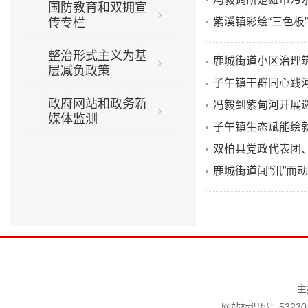
国防教育和双拥宣
传专栏
紫溪镇彩绘“三色板”
整治形式主义为基
鹿城街道小区治理筑
层减负政策
子午镇干群同心践河
政府网站和政务新
冯毅到紫甸河开展
媒体监测
子午镇生态赋能绘就
双柏县党政代表团
鹿城街道闻“汛”而
主
网站标识码：532301