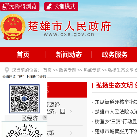
无障碍浏览
长者模式
首页
新闻动态
政务服务
您当前的位置：
首页
>>
政务专题
>>
热点专题
>>
弘扬生态文明 
弘扬生态文明 
热点专题
东瓜街道硬核举措
大力发展资源经
济、开放经济、园
楚雄市人民法院以
区经济
×
树苴乡“三清”行动显
楚雄市城管服务下
利企惠民政策