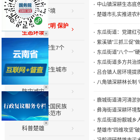
中山镇深耕生态底
优化营商环境
楚雄市扎实推进农
弘扬生态文明 保护
东瓜街道：党建红引
生态环境
×
紫溪镇“三抓三促”
推进爱国卫生7个
东瓜街道“八个一”
专项行动
东瓜街道多方共治
巩固国家卫生城市
吕合镇人居环境提
专栏
八角镇深耕林长制 
×
防灾减灾
鹿城街道清河清淤
创建全省全国民族
彝海街道深耕环境整
团结进步示范市
东瓜街道扮靓城乡人
×
科普楚雄
楚雄市“四维攻坚”
冯毅调研楚雄市污