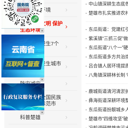
中山镇深耕生态底
优化营商环境
楚雄市扎实推进农
弘扬生态文明 保护
东瓜街道：党建红引
生态环境
×
紫溪镇“三抓三促”
推进爱国卫生7个
东瓜街道“八个一”
专项行动
东瓜街道多方共治
巩固国家卫生城市
吕合镇人居环境提
专栏
八角镇深耕林长制 
×
防灾减灾
鹿城街道清河清淤
创建全省全国民族
彝海街道深耕环境整
团结进步示范市
东瓜街道扮靓城乡人
×
科普楚雄
楚雄市“四维攻坚”
冯毅调研楚雄市污