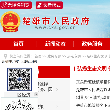
无障碍浏览
长者模式
首页
新闻动态
政务服务
您当前的位置：
首页
>>
政务专题
>>
热点专题
>>
弘扬生态文明 
弘扬生态文明 
热点专题
东瓜街道硬核举措
大力发展资源经
济、开放经济、园
楚雄市人民法院以
区经济
×
树苴乡“三清”行动显
楚雄市城管服务下
利企惠民政策