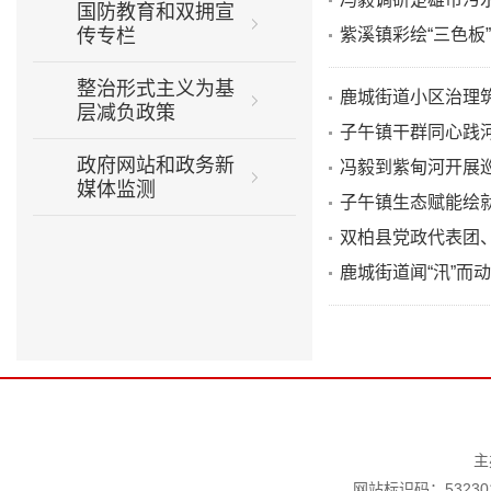
国防教育和双拥宣
传专栏
紫溪镇彩绘“三色板”
整治形式主义为基
鹿城街道小区治理筑
层减负政策
子午镇干群同心践河
政府网站和政务新
冯毅到紫甸河开展
媒体监测
子午镇生态赋能绘就
双柏县党政代表团
鹿城街道闻“汛”而
主
网站标识码：532301