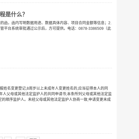
程是什么？
的函，函内写明数据用途、数据具体内容、项目合同金额等信息；2.
台系统审批通过公示后，方可提供。电话：0878-3386509（此
报姓名变更登记,8周岁以上未成年人变更姓名的,应当征得本人的同
岁未成年人父母或其他法定监护人的共同申请书;本条所列父母或其他法定监
定的顺序监护人。未经父母或其他法定监护人协商一致,申请变更未成