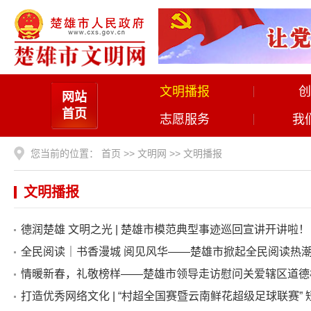
文明播报
创
网站
首页
志愿服务
我
您当前的位置：
首页
>>
文明网
>>
文明播报
文明播报
德润楚雄 文明之光 | 楚雄市模范典型事迹巡回宣讲开讲啦！
全民阅读｜书香漫城 阅见风华——楚雄市掀起全民阅读热
情暖新春，礼敬榜样——楚雄市领导走访慰问关爱辖区道德
打造优秀网络文化 | “村超全国赛暨云南鲜花超级足球联赛” 