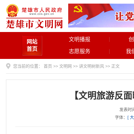
文明播报
创
网站
首页
志愿服务
我
您当前的位置：
首页
>>
文明网
>>
讲文明树新风
>> 正文
【文明旅游反面
发表时间
字体：
[
大