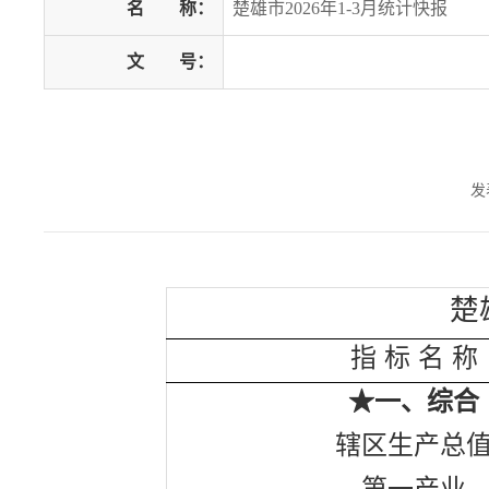
名
称：
楚雄市2026年1-3月统计快报
文
号：
发
楚
指
标
名
称
★一、综合
辖区生产总