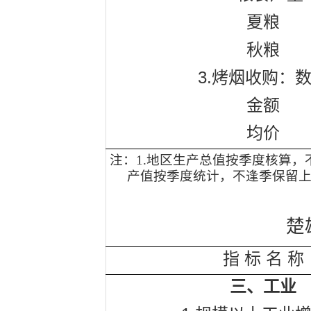
夏粮
秋粮
3.
烤烟收购：
金额
均价
注：
1.
地区生产总值按季度核算，
产值按季度统计，不逢季保留
楚
指
标
名
称
三、工业