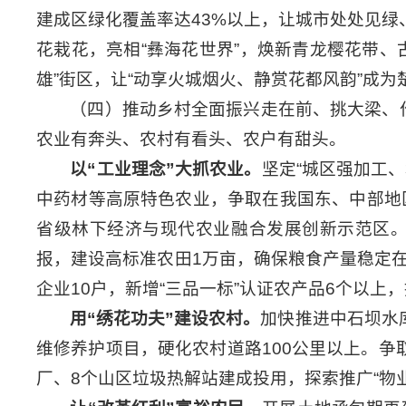
建成区绿化覆盖率达43%以上，让城市处处见绿、
花栽花，亮相“彝海花世界”，焕新青龙樱花带、
雄”街区，让“动享火城烟火、静赏花都风韵”成为
（四）推动乡村全面振兴走在前、挑大梁、
农业有奔头、农村有看头、农户有甜头。
以
“
工业理念
”
大抓农业。
坚定“城区强加工
中药材等高原特色农业，争取在我国东、中部地区
省级林下经济与现代农业融合发展创新示范区。
报，建设高标准农田1万亩，确保粮食产量稳定
企业10户，新增“三品一标”认证农产品6个以上
用
“
绣花功夫
”
建设农村。
加快推进中石坝水
维修养护项目，硬化农村道路100公里以上。争
厂、8个山区垃圾热解站建成投用，探索推广“物业