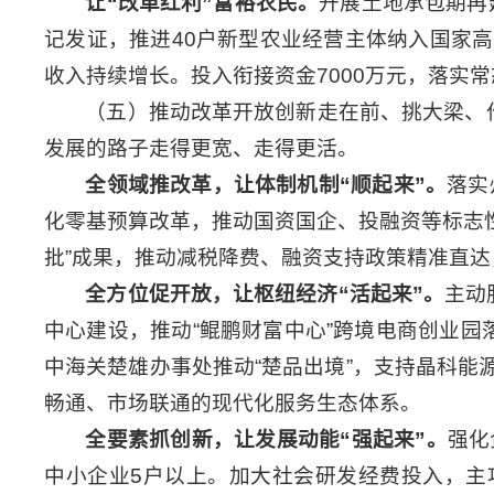
让
“
改革红利
”
富裕农民。
开展土地承包期再
记发证，推进40户新型农业经营主体纳入国家
收入持续增长。投入衔接资金7000万元，落实
（五）推动改革开放创新走在前、挑大梁、
发展的路子走得更宽、走得更活。
全领域推改革，让体制机制
“
顺起来
”
。
落实
化零基预算改革，推动国资国企、投融资等标志性
批”成果，推动减税降费、融资支持政策精准直达
全方位促开放，让枢纽经济
“
活起来
”
。
主动
中心建设，推动“鲲鹏财富中心”跨境电商创业园
中海关楚雄办事处推动“楚品出境”，支持晶科
畅通、市场联通的现代化服务生态体系。
全要素抓创新，让发展动能
“
强起来
”
。
强化
中小企业5户以上。加大社会研发经费投入，主