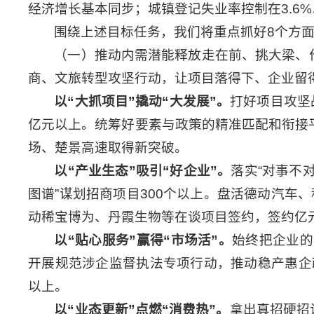
经济增长基本同步；城镇登记失业率控制在3.6
围绕上述目标任务，我们将重点抓好8个方
（一）推动内需潜能释放走在前、挑大梁、
商、文旅转型攻坚行动，让项目落得下、企业留
以
“
大抓项目
”
撬动
“
大发展
”
。
打好项目攻坚
亿元以上。统筹好要素与政策的精准匹配和衔接
场、楚景高速取得新突破。
以
“
产业生态
”
吸引
“
好企业
”
。
落实“对事不
图谱”谋划招商项目300个以上。盘活德动汽车
动稀宝博为、丹霞生物等在谈项目签约，签约亿元
以
“
贴心服务
”
赢得
“
市场活
”
。
始终把企业的
开展规范涉企监督执法专项行动，推动稳产惠企政
以上。
以
“
业态更新
”
点燃
“
消费热
”
。
拿出真招硬招