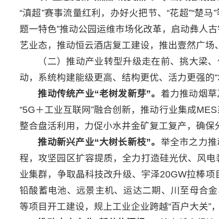
“滇超”赛事流量红利，办好火把节、“花超”“楚
题一特色”推动公园运维市场化改革，启动彝人古
艺业态，推动恒云酒店复工建设，推出壹然广场、
（二）推动产业转型升级走在前、挑大梁、
动，系统构建能级更高、结构更优、活力更强的“3
推动传统产业
“
老树发新芽
”
。
着力推动烟草
“5G＋工业互联网”融合创新，推动行业集成M
整合盘活利用，力促小水井金矿复工复产，确保
推动新兴产业
“
大树长新枝
”
。
举全市之力推
程，攻坚园区扩容提质，全力打造硅光伏、风电
业集群，争取晶科技改升级、宇泽20GW拉棒项
铅酸蓄电池、远景主机、运达二期、川至母合金
等项目开工建设，规上工业企业跨越“百户大关”，