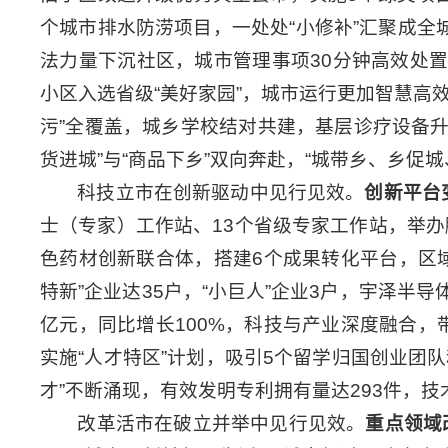
个城市排水防涝项目，一处处“小修补”汇聚成全城
法力量下沉社区，城市管理事项30分钟高效处置
小区入选省级“美好家园”，城市运行更加智慧高
污”全覆盖，城乡学校结对共建，基层诊疗设备升
货进城”与“商品下乡”双向奔赴，“城带乡、乡促
科技立市在创新驱动中见行见效。
创新平台
士（专家）工作站、13个省级专家工作站，举
色药材创新联合体，搭建6个成果转化平台，区
特新”企业达35户，“小巨人”企业3户，宇泽半
亿元，同比增长100%，科技与产业深度融合，
实施“人才特区”计划，吸引5个留学归国创业团队
才”不断涌现，有效发明专利拥有量达293件，
改革活市在破立并举中见行见效。
重点领域