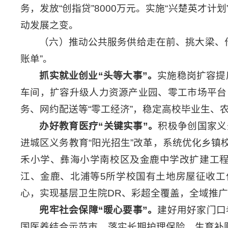
务，发放“创指贷”8000万元。实施“兴楚英才计
动发展之变。
（六）推动公共服务供给走在前、挑大梁、作
账单”。
抓实就业创业
“
头等大事
”
。
实施稳岗扩容提
车间，扩容升级人力资源产业园、零工市场平台
务、网约配送等“零工经济”，稳定高校毕业生、
办好教育医疗
“
关键实事
”
。
积极争创国家义
进城区义务教育“阳光招生”改革，系统优化乡
禾小学、彝海小学南校区及金鹿中学改扩建工程
江、金鹿、北浦等5所学校国有土地房屋征收工
心，实现基层卫生院DR、彩超全覆盖，全域推广
兜牢社会保障
“
暖心要事
”
。
建好用好家门口
国医养结合示范市。落实长期护理保险、生育补