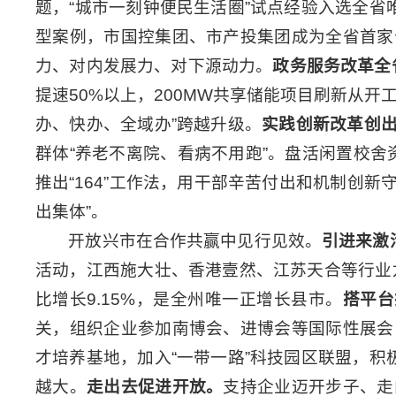
题，“城市一刻钟便民生活圈”试点经验入选全省
型案例，市国控集团、市产投集团成为全省首家
力、对内发展力、对下源动力。
政务服务改革全
提速50%以上，200MW共享储能项目刷新从开工
办、快办、全域办”跨越升级。
实践创新改革创
群体“养老不离院、看病不用跑”。盘活闲置校舍
推出“164”工作法，用干部辛苦付出和机制创
出集体”。
开放兴市在合作共赢中见行见效。
引进来激
活动，江西施大壮、香港壹然、江苏天合等行业龙
比增长9.15%，是全州唯一正增长县市。
搭平台
关，组织企业参加南博会、进博会等国际性展会
才培养基地，加入“一带一路”科技园区联盟，积
越大。
走出去促进开放。
支持企业迈开步子、走