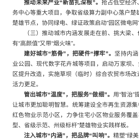
推动未来产业
“
新苗扎深根
”
。
抢占低空经济
务中心等重大项目，争取省级算力副中心落户楚雄
楚雄节点，协同绿电、绿证政策启动“园区微电网
（三）推动城市内涵发展走在前、挑大梁、作
有“高颜值”又带“烟火味”。
建好城市
“
筋骨
”
，把硬件
“
撑牢
”
。
坚持内涵
业公园、现代数字花卉城等项目，启动万家坝、
区提升改造，实施草坝（临时）综合农贸市场改
活力更足。
管出城市
“
温度
”
，把服务
“
做细
”
。
用“智治
让城市更加聪明智慧。统筹建设全市再生资源集
红色物业示范小区，力争住宅小区物业服务覆盖率
型、省级示范、州级标杆”楚雄物业实践样板。
注入城市
“
内涵
”
，把品牌
“
叫响
”
。
精塑“绿