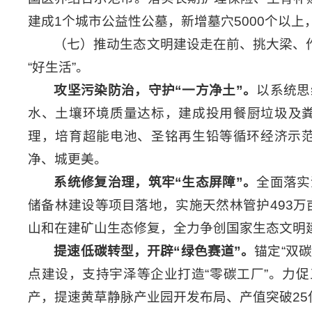
建成1个城市公益性公墓，新增墓穴5000个以上
（七）推动生态文明建设走在前、挑大梁、作
“好生活”。
攻坚污染防治，守护
“
一方净土
”
。
以系统思
水、土壤环境质量达标，建成投用餐厨垃圾及
理，培育超能电池、圣铭再生铅等循环经济示范
净、城更美。
系统修复治理，筑牢
“
生态屏障
”
。
全面落实
储备林建设等项目落地，实施天然林管护493万
山和在建矿山生态修复，全力争创国家生态文明
提速低碳转型，开辟
“
绿色赛道
”
。
锚定“双
点建设，支持宇泽等企业打造“零碳工厂”。力
产，提速黄草静脉产业园开发布局、产值突破2