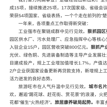
成15项，接续推进25项，17次国家级、省级会
荣获54项国家、省级表扬，一个个走在前列的“
一年来，各项重点工作取得新突破：
工业强市在聚链成群中见行见效。
狠抓园区
园区供水厂、污水处理厂、应急指挥中心等核心生
入驻企业15户，园区营收突破800亿元。
狠抓产
光伏、绿色铜、先进装备制造等主导产业发展壮
目建成投产，规上工业增加值增长1.7%，产值达5
2户企业获国家设备更新再贷款支持，新增规上工
活力迸发的良好态势。
旅游旺市在人气升温中见行见效。
城市名
欢，邂逅“踢花球、赶花街、赏花景”的浪漫，火把节全
花都”催生“火热经济”。
旅居康养破局起势。
丰富