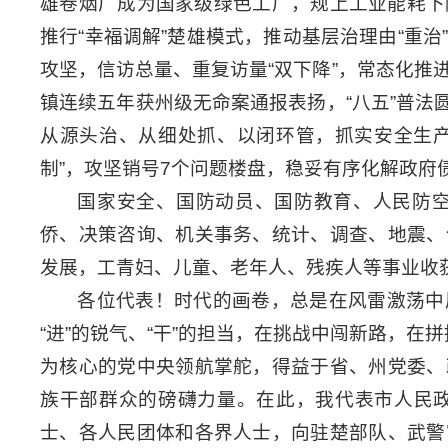
雄卷烟厂成为国家级绿色工厂，规上工业能耗下
推行“幸福调解”楚雄模式，推动基层治理由“重治
攻坚，信访总量、重复访量“双下降”，常态化推
镇连续五年获州级无命案通报表扬，“八五”普
从源头治、从细处抓、以闭环管，抓实安全生产
制”，攻坚销号7个问题楼盘，稳妥有序化解政府
国家安全、国防动员、国防教育、人民防
侨、决策咨询、机关事务、统计、调查、地震、
发展，工青妇、儿童、老年人、残疾人等事业收
各位代表！时代的画卷，总是在风雷激荡中
“进”的锐气、“干”的担当，在挑战中闯新路，
为核心的党中央领航掌舵，得益于省、州党委、
族干部群众的磅礴力量。在此，我代表市人民
士、各人民团体和各界人士，向驻楚部队、武警