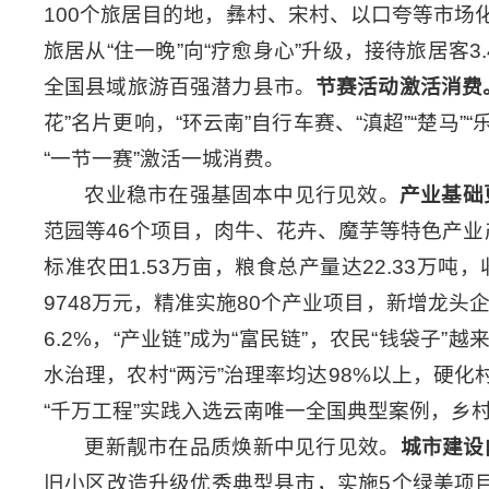
100个旅居目的地，彝村、宋村、以口夸等市
旅居从“住一晚”向“疗愈身心”升级，接待旅居客3
全国县域旅游百强潜力县市。
节赛活动激活消费
花”名片更响，“环云南”自行车赛、“滇超”“楚马
“一节一赛”激活一城消费。
农业稳市在强基固本中见行见效。
产业基础
范园等46个项目，肉牛、花卉、魔芋等特色产业
标准农田1.53万亩，粮食总产量达22.33万吨，
9748万元，精准实施80个产业项目，新增龙头
6.2%，“产业链”成为“富民链”，农民“钱袋子”越
水治理，农村“两污”治理率均达98%以上，硬化
“千万工程”实践入选云南唯一全国典型案例，乡
更新靓市在品质焕新中见行见效。
城市建设
旧小区改造升级优秀典型县市，实施5个绿美项目