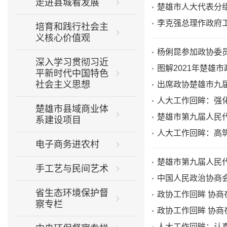
走进县城看发展
楚雄市人大代表分
李克强总理作政府
培育和践行社会主
义核心价值观
杨俐昆参加政协委
×
深入学习贯彻习近
图解2021年楚雄
平新时代中国特色
社会主义思想
出席政协楚雄市九
人大工作回眸：强
楚雄市县域商业体
楚雄市第九届人民
系建设项目
人大工作回眸：高
×
电子商务进农村
楚雄市第九届人民
手工艺与民间艺术
中国人民政治协商
省生态环境保护督
政协工作回眸 协
×
察专栏
政协工作回眸 协商
人大工作回眸：认