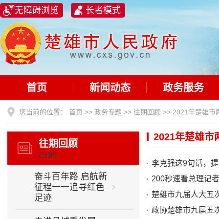
无障碍浏览
长者模式
首页
新闻动态
政务服务
您当前的位置：
首页
>>
政务专题
>>
往期回顾
>>
2021年楚雄市
2021年楚雄市
往期回顾
已归档
李克强这9句话，
奋斗百年路 启航新
200秒速看总理记
征程一一追寻红色
×
楚雄市九届人大五
足迹
政协楚雄市九届五