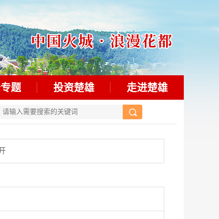
务专题
投资楚雄
走进楚雄
开