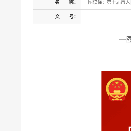
名
称：
一图读懂：第十届市人
文
号：
一