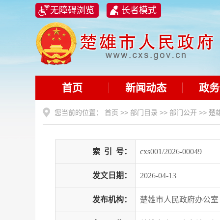
无障碍浏览
长者模式
首页
新闻动态
政务
您当前的位置：
首页
>>
部门目录
>>
部门公开
>>
楚
索
引
号：
cxs001/2026-00049
发文日期：
2026-04-13
发布机构：
楚雄市人民政府办公室