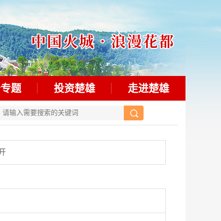
务专题
投资楚雄
走进楚雄
开