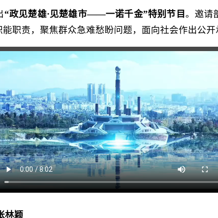
出
“政见楚雄·见楚雄市——一诺千金”特别节目
。邀请
职能职责，聚焦群众急难愁盼问题，面向社会作出公开
张林颖