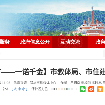
服务
政府信息公开
互动交流
政
文
市——一诺千金】市教体局、市住
4-15 11:05 信息来源：楚雄市融媒体中心 作者：吕相南 李楠海 陈晓林
字体：
[
大
中
小
]
保护视力色：