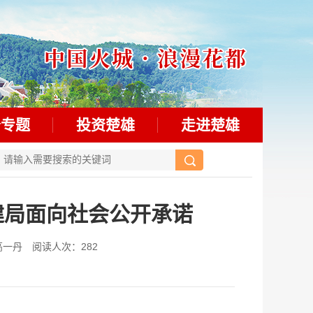
务专题
投资楚雄
走进楚雄
建局面向社会公开承诺
 高一丹 阅读人次：
282