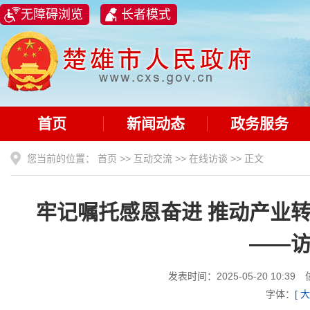
无障碍浏览
长者模式
首页
新闻动态
政务服务
您当前的位置：
首页
>>
互动交流
>>
在线访谈
>> 正文
牢记嘱托感恩奋进 推动产业
——
发表时间：2025-05-20 1
字体：
[
大