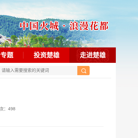
务专题
投资楚雄
走进楚雄
人次：
498