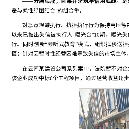
——分层惩戒，刚柔并济筑牢信用底线。
楚
恶与柔性纾困结合”的组合拳。
对恶意规避执行、抗拒执行行为保持高压惩戒
以来已推出失信被执行人“曝光台”10期，曝光
行。同时创新“旁听式教育”模式，组织拟移送
慑；针对因暂时性经营困难导致失信的市场主体，
在云南某建设公司系列案中，法院暂不对企
该企业成功中标6个工程项目，通过经营收益逐步清