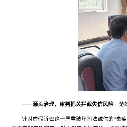
——
源头治理，审判把关拦截失信风险
。
楚
针对虚假诉讼这一严重破坏司法诚信的“毒瘤